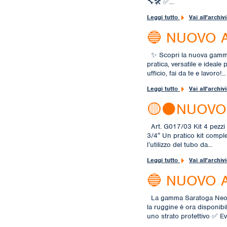
🔧🛠️ ✅...
Leggi tutto
Vai all'archiv
🔵 NUOVO 
✨ Scopri la nuova gam
pratica, versatile e ideale p
ufficio, fai da te e lavoro!...
Leggi tutto
Vai all'archiv
🟡⚫NUOVO 
Art. G017/03 Kit 4 pezzi 
3/4″ Un pratico kit comple
l’utilizzo del tubo da...
Leggi tutto
Vai all'archiv
🔵 NUOVO 
La gamma Saratoga Neofe
la ruggine è ora disponibi
uno strato protettivo ✅ Evit