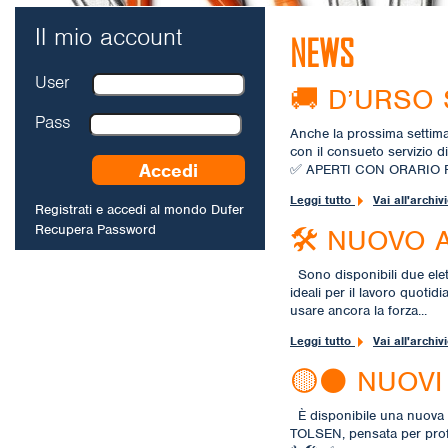
Il mio account
NEWS
User
🚚 D’URSO 
Pass
Anche la prossima settim
con il consueto servizio di
✅ APERTI CON ORARIO R
Leggi tutto
Vai all'archiv
Registrati e accedi al mondo Dufer
Recupera Password
🛠️ NUOVO
Sono disponibili due elett
ideali per il lavoro quotidi
usare ancora la forza...
Leggi tutto
Vai all'archiv
🟡⚫ NUOVI
È disponibile una nuova s
TOLSEN, pensata per profess