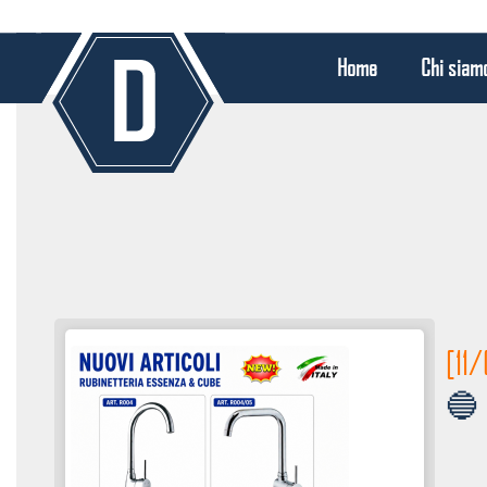
Home
Chi siam
[11
🔵