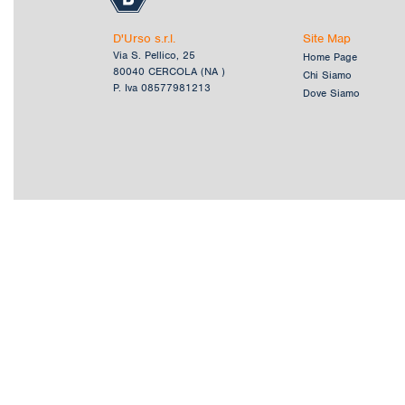
D'Urso s.r.l.
Site Map
Via S. Pellico, 25
Home Page
80040 CERCOLA (NA )
Chi Siamo
P. Iva 08577981213
Dove Siamo