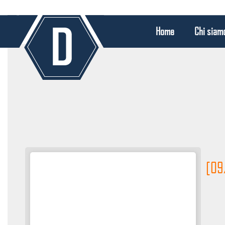
Home
Chi siam
[09