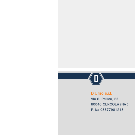
D'Urso s.r.l.
Via S. Pellico, 25
80040 CERCOLA (NA )
P. Iva 08577981213